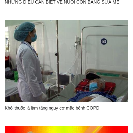
NHỮNG ĐIỀU CẦN BIẾT VỀ NUÔI CON BẰNG SỮA MẸ
Khói thuốc lá làm tăng nguy cơ mắc bệnh COPD