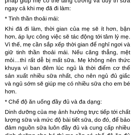
pháp giúp mẹ có thể tăng cường và duy trì sữa
ngay cả khi mẹ đã đi làm:
* Tinh thần thoải mái:
Khi đã đi làm, thời gian của mẹ sẽ ít hơn, bận
hơn, áp lực công việc sẽ tác động tới tâm lý mẹ.
Vì thế, mẹ cần sắp xếp thời gian để nghỉ ngơi và
giữ tinh thần thoải mái. Nếu căng thẳng, mệt
mỏi…thì rất dễ bị mất sữa. Mẹ không nên thức
khuya vì ban đêm lúc ngủ là thời điểm cơ thể
sản xuất nhiều sữa nhất, cho nên ngủ đủ giấc
và ngủ sớm sẽ giúp mẹ có nhiều sữa cho em bé
hơn.
* Chế độ ăn uống đầy đủ và đa dạng:
Dinh dưỡng của mẹ ảnh hưởng trực tiếp tới chất
lượng sữa và mức độ bài tiết sữa, do đó, để bảo
đảm nguồn sữa luôn đầy đủ và cung cấp nhiều