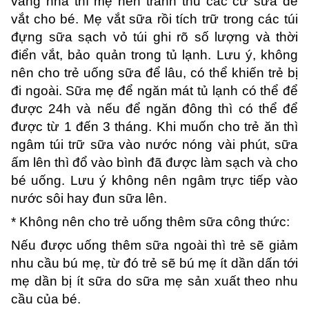
vắng nhà thì mẹ nên tranh thủ các cữ sữa để
vắt cho bé. Mẹ vắt sữa rồi tích trữ trong các túi
đựng sữa sạch vỏ túi ghi rõ số lượng và thời
điển vắt, bảo quản trong tủ lạnh. Lưu ý, không
nên cho trẻ uống sữa để lâu, có thể khiến trẻ bị
đi ngoài. Sữa mẹ để ngăn mát tủ lạnh có thể để
được 24h và nếu để ngăn đông thì có thể để
được từ 1 đến 3 tháng. Khi muốn cho trẻ ăn thì
ngâm túi trữ sữa vào nước nóng vài phút, sữa
ấm lên thì đổ vào bình đã được làm sạch và cho
bé uống. Lưu ý không nên ngâm trực tiếp vào
nước sôi hay đun sữa lên.
* Không nên cho trẻ uống thêm sữa công thức:
Nếu được uống thêm sữa ngoài thì trẻ sẽ giảm
nhu cầu bú mẹ, từ đó trẻ sẽ bú mẹ ít dần dấn tới
mẹ dần bị ít sữa do sữa mẹ sản xuất theo nhu
cầu của bé.