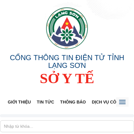
CỔNG THÔNG TIN ĐIỆN TỬ TỈNH
LẠNG SƠN
SỞ Y TẾ
GIỚI THIỆU
TIN TỨC
THÔNG BÁO
DỊCH VỤ CÔNG
V
Toggl
naviga