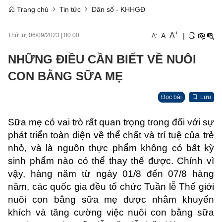
Trang chủ
Tin tức
Dân số - KHHGĐ
+
A
-
A
|
Thứ tư, 06/09/2023
|
00:00
A
NHỮNG ĐIỀU CẦN BIẾT VỀ NUÔI
CON BẰNG SỮA MẸ
Đọc bài
Lưu
Sữa mẹ có vai trò rất quan trọng trong đối với sự
phát triển toàn diện về thể chất và trí tuệ của trẻ
nhỏ, và là nguồn thực phẩm không có bất kỳ
sinh phẩm nào có thể thay thế được. Chính vì
vậy, hàng năm từ ngày 01/8 đến 07/8 hàng
năm, các quốc gia đều tổ chức Tuần lễ Thế giới
nuôi con bằng sữa mẹ được nhằm khuyến
khích và tăng cường việc nuôi con bằng sữa