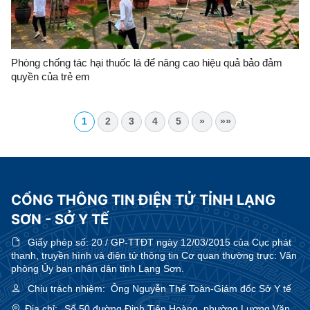
Phòng chống tác hại thuốc lá để nâng cao hiệu quả bảo đảm
quyền của trẻ em
1
2
3
4
5
»
»»
CỔNG THÔNG TIN ĐIỆN TỬ TỈNH LẠNG
SƠN - SỞ Y TẾ
Giấy phép số:
20 / GP-TTĐT ngày 12/03/2015 của Cục phát
thanh, truyền hình và điện tử thông tin Cơ quan thường trực: Văn
phòng Ủy ban nhân dân tỉnh Lạng Sơn.
Chịu trách nhiệm:
Ông Nguyễn Thế Toàn-Giám đốc Sở Y tế
Địa chỉ:
Số 50 đường Đinh Tiên Hoàng, phường Lương Văn