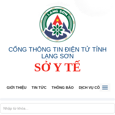
CỔNG THÔNG TIN ĐIỆN TỬ TỈNH
LẠNG SƠN
SỞ Y TẾ
GIỚI THIỆU
TIN TỨC
THÔNG BÁO
DỊCH VỤ CÔNG
V
Toggl
naviga