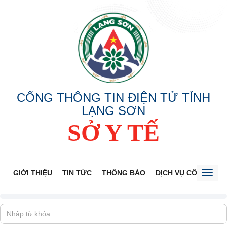
CỔNG THÔNG TIN ĐIỆN TỬ TỈNH
LẠNG SƠN
SỞ Y TẾ
GIỚI THIỆU
TIN TỨC
THÔNG BÁO
DỊCH VỤ CÔNG
V
Toggl
naviga