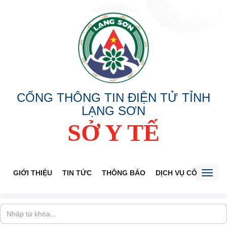
CỔNG THÔNG TIN ĐIỆN TỬ TỈNH
LẠNG SƠN
SỞ Y TẾ
GIỚI THIỆU
TIN TỨC
THÔNG BÁO
DỊCH VỤ CÔNG
V
Toggl
naviga