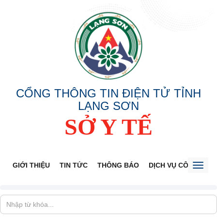
CỔNG THÔNG TIN ĐIỆN TỬ TỈNH
LẠNG SƠN
SỞ Y TẾ
GIỚI THIỆU
TIN TỨC
THÔNG BÁO
DỊCH VỤ CÔNG
V
Toggl
naviga