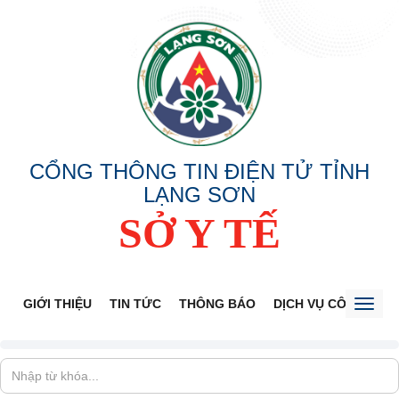
CỔNG THÔNG TIN ĐIỆN TỬ TỈNH
LẠNG SƠN
SỞ Y TẾ
GIỚI THIỆU
TIN TỨC
THÔNG BÁO
DỊCH VỤ CÔNG
V
Toggl
naviga