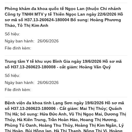
Phòng khám đa khoa quốc tế Ngọc Lan (thuộc Chi nhánh
Công ty TNHH MTV y tế Thiên Ngọc Lan ngày 22/6/2026 Hồ
sơ mã số H37.13-260624-180004 Bổ sung: Hoàng Phương
Thảo, Tô Thị Kim Anh
Số hiệu:
Ngày ban hành:
26/06/2026
File đính kèm:
Trung tâm Y tế khu vực Bình Gia ngày 19/6/2026 Hồ sơ mã
số H37.13-260623-180008 - cắt giảm: Hoàng Văn Quý
Số hiệu:
Ngày ban hành:
26/06/2026
File đính kèm:
Bệnh viện đa khoa tỉnh Lạng Sơn ngày 19/6/2026 Hồ sơ mã
số H37.13-260623-180006 - Cắt giảm: Mai Thị Thúy; Quách
Thị Hà; bổ sung: Hứa Đức Anh, Vũ Thị Ngọc Mai, Dương Thị
Thúy, Hà Kiên Trung, Trần Hoàn Hảo, Hoang Thị Hương,
Phùng Tú Oanh, Hoàng Thu Thùy, Hoàng Thị Kim Ngân, Lý
Thị Hoàn, Bùi Hồng lan, Hà Thị Thanh, Nông Thị Vị, Hoàng