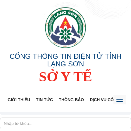
CỔNG THÔNG TIN ĐIỆN TỬ TỈNH
LẠNG SƠN
SỞ Y TẾ
GIỚI THIỆU
TIN TỨC
THÔNG BÁO
DỊCH VỤ CÔNG
V
Toggl
naviga