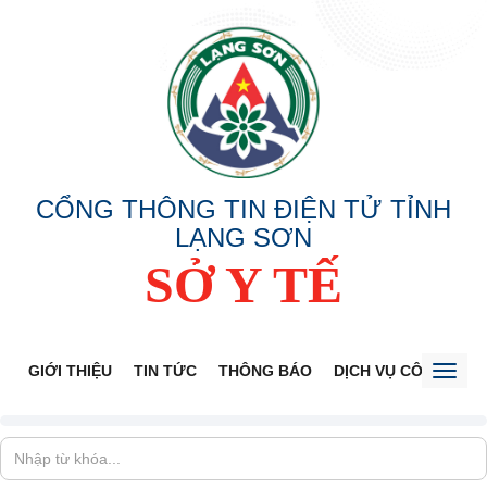
CỔNG THÔNG TIN ĐIỆN TỬ TỈNH
LẠNG SƠN
SỞ Y TẾ
GIỚI THIỆU
TIN TỨC
THÔNG BÁO
DỊCH VỤ CÔNG
V
Toggl
naviga