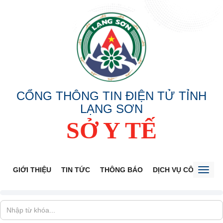
CỔNG THÔNG TIN ĐIỆN TỬ TỈNH
LẠNG SƠN
SỞ Y TẾ
GIỚI THIỆU
TIN TỨC
THÔNG BÁO
DỊCH VỤ CÔNG
V
Toggl
naviga