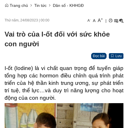
Trang chủ
Tin tức
Dân số - KHHGĐ
+
A
-
A
|
Thứ năm, 24/08/2023
|
00:00
A
Vai trò của I-ốt đối với sức khỏe
con người
Đọc bài
Lưu
I-ốt (Iodine) là vi chất quan trọng để tuyến giáp
tổng hợp các hormon điều chỉnh quá trình phát
triển của hệ thần kinh trung ương, sự phát triển
trí tuệ, thể lực…và duy trì năng lượng cho hoạt
động của con người.