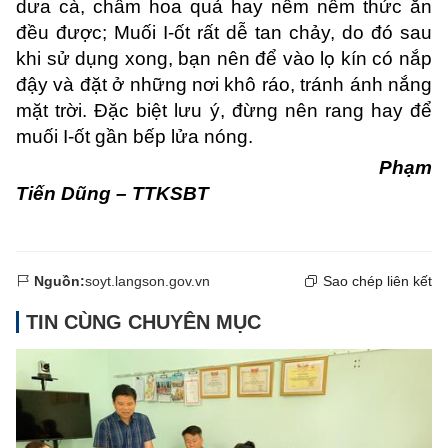
dưa cà, chấm hoa quả hay nêm nếm thức ăn
đều được; Muối I-ốt rất dễ tan chảy, do đó sau
khi sử dụng xong, bạn nên để vào lọ kín có nắp
đậy và đặt ở những nơi khô ráo, tránh ánh nắng
mặt trời. Đặc biệt lưu ý, đừng nên rang hay để
muối I-ốt gần bếp lửa nóng.
Phạm
Tiến Dũng – TTKSBT
Nguồn:
soyt.langson.gov.vn
Sao chép liên kết
TIN CÙNG CHUYÊN MỤC