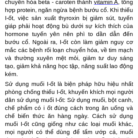
chuyển hóa beta - caroten thành
vitamin A
, tổng
hợp protein, ngăn ngừa bệnh bướu cổ. Khi thiếu
I-ốt, việc sản xuất thyroxin bị giảm sút, tuyến
giáp phải hoạt động bù dưới sự kích thích của
hormone tuyến yên nên phì to dần dẫn đến
bướu cổ. Ngoài ra, I-ốt còn làm giảm nguy cơ
mắc các bệnh rối loạn chuyển hóa, về tim mạch
và thường xuyên mệt mỏi, giảm tư duy sáng
tạo, giảm khả năng học tập, năng suất lao động
kém.
Sử dụng muối I-ốt là biện pháp hữu hiệu nhất
phòng chống thiếu I-ốt, khuyến khích mọi người
dân sử dụng muối I-ốt: Sử dụng muối, bột canh,
chế phẩm có i ốt đúng cách trong ăn uống và
chế biến thức ăn hàng ngày. Cách sử dụng
muối I-ốt cũng giống như các loại muối khác,
mọi người có thể dùng để tẩm ướp cá, muối