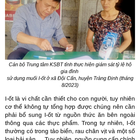
Cán bộ Trung tâm KSBT tỉnh thực hiện giám sát tỷ lệ hộ
gia đình
sử dụng muối I-ốt ở xã Đội Cấn, huyện Tràng Định (tháng
8/2023)
I-ốt là vi chất cần thiết cho con người, tuy nhiên
cơ thể không tự tổng hợp được chúng nên cần
phải bổ sung I-ốt từ nguồn thức ăn bên ngoài
thông qua các thực phẩm. Trong tự nhiên, I-ốt
thường có trong tảo biển, rau chân vịt và một số
loại hải sản,… Tuy nhiên, nguồn cung cấp chính