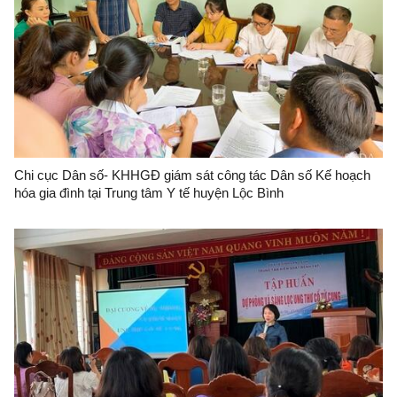
Chi cục Dân số- KHHGĐ giám sát công tác Dân số Kế hoạch
hóa gia đình tại Trung tâm Y tế huyện Lộc Bình