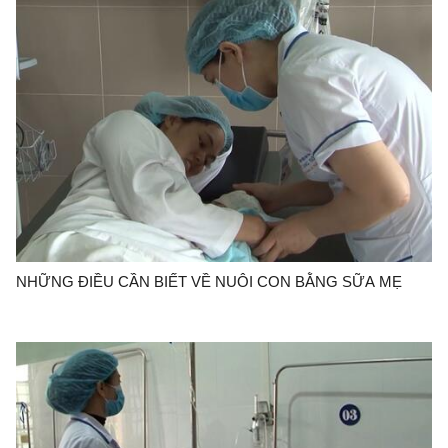
NHỮNG ĐIỀU CẦN BIẾT VỀ NUÔI CON BẰNG SỮA MẸ