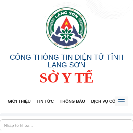
CỔNG THÔNG TIN ĐIỆN TỬ TỈNH
LẠNG SƠN
SỞ Y TẾ
GIỚI THIỆU
TIN TỨC
THÔNG BÁO
DỊCH VỤ CÔNG
V
Toggl
naviga