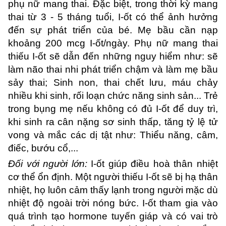
phụ nữ mang thai. Đặc biệt, trong thời kỳ mang
thai từ 3 - 5 tháng tuổi, I-ốt có thể ảnh hưởng
đến sự phát triển của bé. Mẹ bầu cần nạp
khoảng 200 mcg I-ốt/ngày. Phụ nữ mang thai
thiếu I-ốt sẽ dẫn đến những nguy hiểm như: sẽ
làm não thai nhi phát triển chậm và làm mẹ bầu
sảy thai; Sinh non, thai chết lưu, máu chảy
nhiều khi sinh, rối loạn chức năng sinh sản... Trẻ
trong bụng mẹ nếu không có đủ I-ốt để duy trì,
khi sinh ra cân nặng sơ sinh thấp, tăng tỷ lệ tử
vong và mắc các dị tật như: Thiểu năng, câm,
điếc, bướu cổ,...
Đối với người lớn:
I-ốt giúp điều hoà thân nhiệt
cơ thể ổn định. Một người thiếu I-ốt sẽ bị hạ thân
nhiệt, họ luôn cảm thấy lạnh trong người mặc dù
nhiệt độ ngoài trời nóng bức. I-ốt tham gia vào
quá trình tạo hormone tuyến giáp và có vai trò