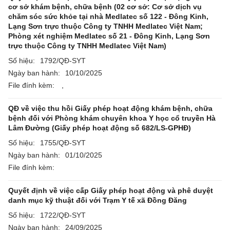
cơ sở khám bệnh, chữa bệnh (02 cơ sở: Cơ sở dịch vụ
chăm sóc sức khỏe tại nhà Medlatec số 122 - Đông Kinh,
Lạng Sơn trực thuộc Công ty TNHH Medlatec Việt Nam;
Phòng xét nghiệm Medlatec số 21 - Đông Kinh, Lạng Sơn
trực thuộc Công ty TNHH Medlatec Việt Nam)
Số hiệu:
1792/QĐ-SYT
Ngày ban hành:
10/10/2025
File đính kèm:
,
QĐ về việc thu hồi Giấy phép hoạt động khám bệnh, chữa
bệnh đối với Phòng khám chuyên khoa Y học cổ truyền Hà
Lâm Đường (Giấy phép hoạt động số 682/LS-GPHĐ)
Số hiệu:
1755/QĐ-SYT
Ngày ban hành:
01/10/2025
File đính kèm:
Quyết định về việc cấp Giấy phép hoạt động và phê duyệt
danh mục kỹ thuật đối với Trạm Y tế xã Đồng Đăng
Số hiệu:
1722/QĐ-SYT
Ngày ban hành:
24/09/2025