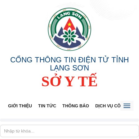
CỔNG THÔNG TIN ĐIỆN TỬ TỈNH
LẠNG SƠN
SỞ Y TẾ
GIỚI THIỆU
TIN TỨC
THÔNG BÁO
DỊCH VỤ CÔNG
V
Toggl
naviga