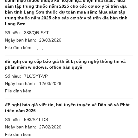
danh mục thuốc thuộc kế hoạch lựa chọn nhà thầu: Mua
sắm tập trung thuốc năm 2025 cho các cơ sở y tế trên địa
bàn tỉnh Lạng Sơn thuộc dự toán mua sắm: Mua sắm tập
trung thuốc năm 2025 cho các cơ sở y tế trên địa bàn tỉnh
Lạng Sơn
Số hiệu:
388/QĐ-SYT
Ngày ban hành:
23/03/2026
File đính kèm:
,
,
,
,
đề nghị cung cấp báo giá thiết bị công nghệ thông tin và
phần mềm windows, office bản quyề
Số hiệu:
716/SYT-VP
Ngày ban hành:
12/03/2026
File đính kèm:
đề nghị báo giá viết tin, bài tuyên truyền về Dân số và Phát
triển năm 2026
Số hiệu:
593/SYT-DS
Ngày ban hành:
27/02/2026
File đính kèm: