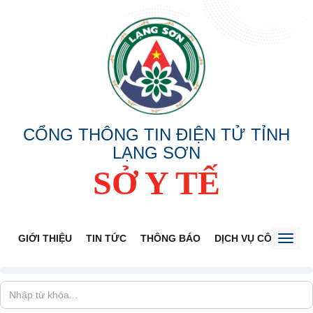
CỔNG THÔNG TIN ĐIỆN TỬ TỈNH
LẠNG SƠN
SỞ Y TẾ
GIỚI THIỆU
TIN TỨC
THÔNG BÁO
DỊCH VỤ CÔNG
V
Toggl
naviga