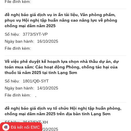
File đính kèm:
đề nghị báo giá dịch vụ in ấn tài liệu, Văn phòng phẩm,
phục vụ Hội nghị tập huấn nâng cao năng lực về phòng
chống mại dâm năm 2025
Số hiệu:
3773/SYT-VP
Ngày ban hành:
16/10/2025
File đính kèm:
Về việc phê duyệt kế hoạch lựa chọn nhà thầu dự án, dự
toán mua sắm: Các hoạt động Phòng, chống tác hại của
thuốc lá năm 2025 tại tỉnh Lạng Sơn
Số hiệu:
1801/QĐ-SYT
Ngày ban hành:
14/10/2025
File đính kèm:
,
đề nghị báo giá dịch vụ tổ chức Hội nghị tập huấn phòng,
chống mại dâm năm 2025 trên địa bàn tỉnh Lạng Sơn
Số hiệu:
3647/SYT-XH
Đã kết nối EMC
Ngày ban hành:
09/10/2025