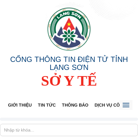
CỔNG THÔNG TIN ĐIỆN TỬ TỈNH
LẠNG SƠN
SỞ Y TẾ
GIỚI THIỆU
TIN TỨC
THÔNG BÁO
DỊCH VỤ CÔNG
V
Toggl
naviga