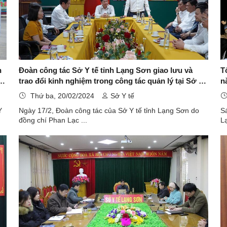
n
Đoàn công tác Sở Y tế tỉnh Lạng Sơn giao lưu và
T
à
trao đổi kinh nghiệm trong công tác quản lý tại Sở Y
năm 2024 
tế tỉnh Hà Tĩnh
t
Thứ ba, 20/02/2024
Sở Y tế
Y
Ngày 17/2, Đoàn công tác của Sở Y tế tỉnh Lạng Sơn do
Sá
đồng chí Phan Lạc ...
Lạ