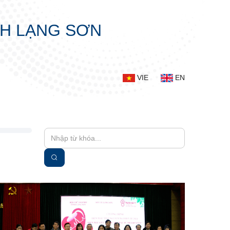
NH LẠNG SƠN
VIE
EN