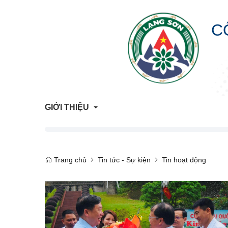
C
GIỚI THIỆU
Giới Thiệu Chung
Trang chủ
Tin tức - Sự kiện
Tin hoạt động
Cơ Cấu Tổ Chức
Liên hệ
Lịch sử hình thành