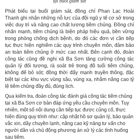
tại buổi giám sát
Phát biểu tại buổi giám sát, đồng chí Phan Lạc Hoài
Thanh ghi nhận những nỗ lực của đội ngũ y tế cơ sở trong
việc duy trì và nâng cao chất lượng tiêm chủng. Đồng chí
nhấn mạnh, tiêm chủng là biện pháp hiệu quả, bền vững
trong phòng chống dịch bệnh, do đó các đơn vị cần tiếp
tục thực hiện nghiêm các quy trình chuyên môn, đảm bảo
an toàn tiêm chủng ở mức cao nhất. Bên cạnh đó, đoàn
công tác cũng đề nghị xã Ba Sơn tăng cường công tác
quản lý đối tượng, rà soát trẻ trong độ tuổi tiêm chủng,
không để bỏ sót; đồng thời đẩy mạnh truyền thông, đặc
biệt tại các khu vực vùng sâu, vùng xa, nhằm nâng cao tỷ
lệ tiêm chủng đầy đủ, đúng lịch.
Qua kiểm tra, đoàn công tác đánh giá công tác tiêm chủng
tại xã Ba Sơn cơ bản đáp ứng yêu cầu chuyên môn. Tuy
nhiên, một số nội dung cần tiếp tục được củng cố, thực
hiện đúng quy trình như: cập nhật hồ sơ quản lý, bảo quản
vắc xin, dây chuyền lạnh, nâng cao kỹ năng tư vấn cho
người dân và chủ động phương án xử lý các tình huống
sau tiêm.