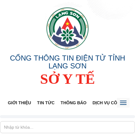
CỔNG THÔNG TIN ĐIỆN TỬ TỈNH
LẠNG SƠN
SỞ Y TẾ
GIỚI THIỆU
TIN TỨC
THÔNG BÁO
DỊCH VỤ CÔNG
V
Toggl
naviga