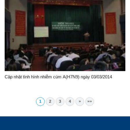
Cập nhật tình hình nhiễm cúm A(H7N9) ngày 03/03/2014
1
2
3
4
»
»»