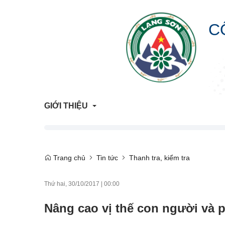
C
GIỚI THIỆU
Giới Thiệu Chung
Trang chủ
Tin tức
Thanh tra, kiểm tra
Cơ Cấu Tổ Chức
Thứ hai, 30/10/2017
|
00:00
Liên hệ
Nâng cao vị thế con người và p
Lịch sử hình thành