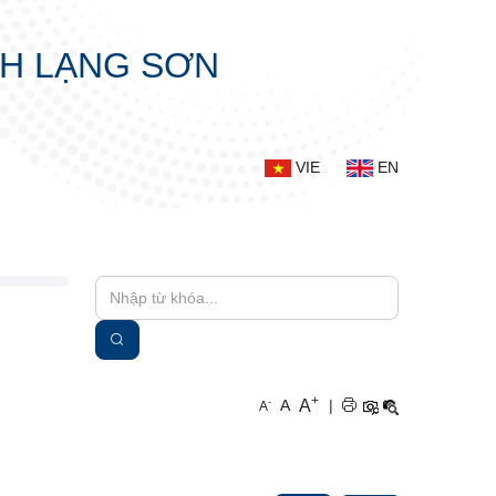
NH LẠNG SƠN
VIE
EN
+
A
-
A
|
A