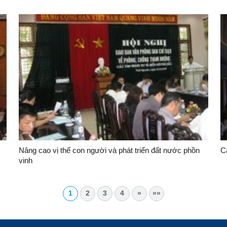
Nâng cao vị thế con người và phát triển đất nước phồn
C
vinh
1
2
3
4
»
»»