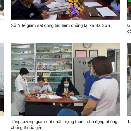
Sở Y tế giám sát công tác tiêm chủng tại xã Ba Sơn
G
c
Tăng cường giám sát chất lượng thuốc chủ động phòng
T
chống thuốc giả