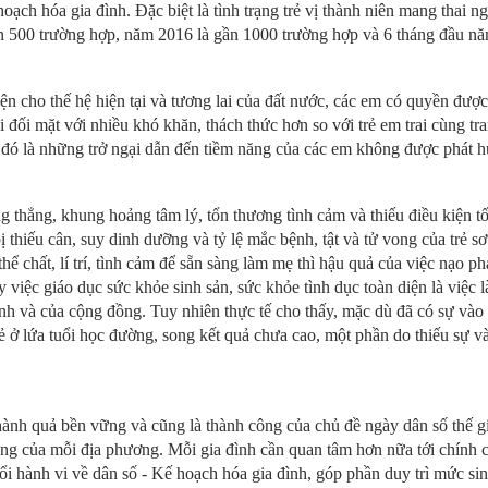
oạch hóa gia đình. Đặc biệt là tình trạng trẻ vị thành niên mang thai n
gần 500 trường hợp, năm 2016 là gần 1000 trường hợp và 6 tháng đầu 
diện cho thế hệ hiện tại và tương lai của đất nước, các em có quyền đư
ải đối mặt với nhiều khó khăn, thách thức hơn so với trẻ em trai cùng 
 đó là những trở ngại dẫn đến tiềm năng của các em không được phát huy
ng thẳng, khung hoảng tâm lý, tổn thương tình cảm và thiếu điều kiện t
 thiếu cân, suy dinh dưỡng và tỷ lệ mắc bệnh, tật và tử vong của trẻ sơ
hể chất, lí trí, tình cảm để sẵn sàng làm mẹ thì hậu quả của việc nạo p
 việc giáo dục sức khỏe sinh sản, sức khỏe tình dục toàn diện là việc l
ình và của cộng đồng. Tuy nhiên thực tế cho thấy, mặc dù đã có sự vào 
 ở lứa tuổi học đường, song kết quả chưa cao, một phần do thiếu sự và
hành quả bền vững và cũng là thành công của chủ đề ngày dân số thế g
ững của mỗi địa phương. Mỗi gia đình cần quan tâm hơn nữa tới chính
i hành vi về dân số - Kế hoạch hóa gia đình, góp phần duy trì mức sinh