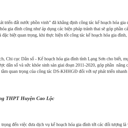
át triển đất nước phồn vinh” đã khẳng định công tác kế hoạch hóa gia đ
óa gia đình cũng như áp dụng các biện pháp tránh thai sẽ góp phần cải 
à đặc biệt quan trọng, khi thực hiện tốt công tác kế hoạch hóa gia đình, 
, Chi cục Dân số - Kế hoạch hóa gia đình tỉnh Lạng Sơn cho biết, mụ
ợc dân số và sức khỏe sinh sản giai đoạn 2011-2020, góp phần nâng c
rò, tầm quan trọng của công tác DS-KHHGĐ đối với sự phát triển nhanh
ng THPT Huyện Cao Lộc
trọng đến việc đưa dịch vụ kế hoạch hóa gia đình tới các đối tượng là