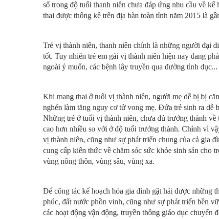
số trong độ tuổi thanh niên chưa đáp ứng nhu cầu về kế h
thai được thống kê trên địa bàn toàn tỉnh năm 2015 là 
Trẻ vị thành niên, thanh niên chính là những người đại 
tốt. Tuy nhiên trẻ em gái vị thành niên hiện nay đang ph
ngoài ý muốn, các bệnh lây truyền qua đường tình dục...
Khi mang thai ở tuổi vị thành niên, người mẹ dễ bị bị că
nghén làm tăng nguy cơ tử vong mẹ. Đứa trẻ sinh ra dễ bị
Những trẻ ở tuổi vị thành niên, chưa đủ trưởng thành về t
cao hơn nhiều so với ở độ tuổi trưởng thành. Chính vì vậy
vị thành niên, cũng như sự phát triển chung của cả gia đ
cung cấp kiến thức về chăm sóc sức khỏe sinh sản cho trẻ
vùng nông thôn, vùng sâu, vùng xa.
Để công tác kế hoạch hóa gia đình gặt hái được những t
phúc, đất nước phồn vinh, cũng như sự phát triển bền v
các hoạt động vận động, truyền thông giáo dục chuyển đổ