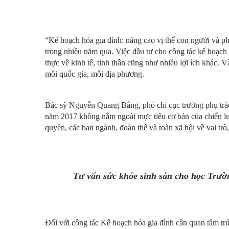
“Kế hoạch hóa gia đình: nâng cao vị thế con người và ph
trong nhiều năm qua. Việc đầu tư cho công tác kế hoạch h
thực về kinh tế, tinh thần cũng như nhiều lợi ích khác. V
môi quốc gia, mỗi địa phương.
Bác sỹ Nguyễn Quang Bằng, phó chi cục trưởng phụ trách
năm 2017 không nằm ngoài mực tiêu cơ bản của chiến lư
quyền, các ban ngành, đoàn thể và toàn xã hội về vai t
Tư vấn sức khỏe sinh sản cho học Trườ
Đối với công tác Kế hoạch hóa gia đình cần quan tâm trú 