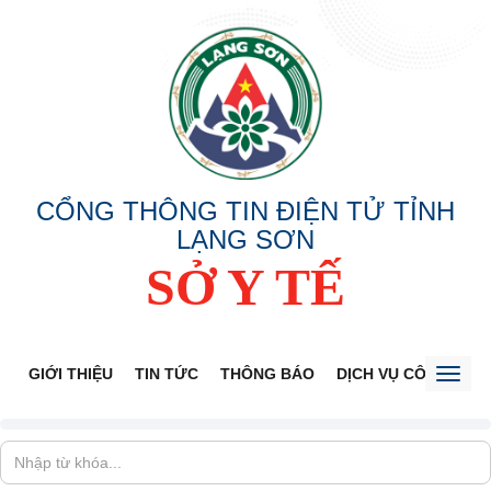
CỔNG THÔNG TIN ĐIỆN TỬ TỈNH
LẠNG SƠN
SỞ Y TẾ
GIỚI THIỆU
TIN TỨC
THÔNG BÁO
DỊCH VỤ CÔNG
V
Toggl
naviga