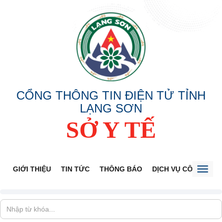
CỔNG THÔNG TIN ĐIỆN TỬ TỈNH
LẠNG SƠN
SỞ Y TẾ
GIỚI THIỆU
TIN TỨC
THÔNG BÁO
DỊCH VỤ CÔNG
V
Toggl
naviga