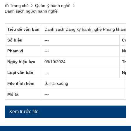
Trang chủ
Quản lý hành nghề
Danh sách người hành nghề
Tiêu đề văn bản
Danh sách Đăng ký hành nghề Phòng khám ch
Số hiệu
---
Cơ 
Phạm vi
---
Ngà
Ngày hiệu lực
09/10/2024
Trạn
Loại văn bản
---
Ngư
File đính kèm
Tải xuống
Mô tả
---
Xem trước file