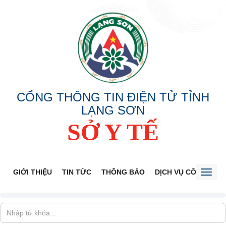
CỔNG THÔNG TIN ĐIỆN TỬ TỈNH
LẠNG SƠN
SỞ Y TẾ
GIỚI THIỆU
TIN TỨC
THÔNG BÁO
DỊCH VỤ CÔNG
V
Toggl
naviga