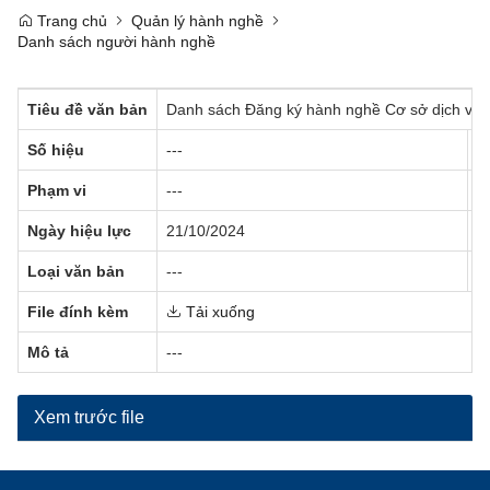
Trang chủ
Quản lý hành nghề
Danh sách người hành nghề
Tiêu đề văn bản
Danh sách Đăng ký hành nghề Cơ sở dịch vụ ch
Số hiệu
---
C
Phạm vi
---
N
Ngày hiệu lực
21/10/2024
T
Loại văn bản
---
N
File đính kèm
Tải xuống
Mô tả
---
Xem trước file