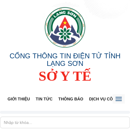
CỔNG THÔNG TIN ĐIỆN TỬ TỈNH
LẠNG SƠN
SỞ Y TẾ
GIỚI THIỆU
TIN TỨC
THÔNG BÁO
DỊCH VỤ CÔNG
V
Toggl
naviga