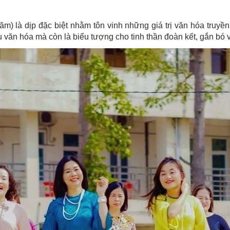
) là dịp đặc biệt nhằm tôn vinh những giá trị văn hóa truyền
 văn hóa mà còn là biểu tượng cho tinh thần đoàn kết, gắn bó v