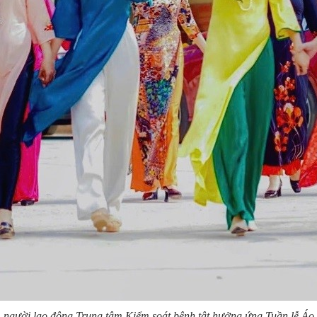
, người lao động Trung tâm Kiểm soát bệnh tật hưởng ứng Tuần lễ Áo