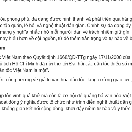
hóa phong phú, đa dạng được hình thành và phát triển qua hàng
c tập quán, lễ hội và nghệ thuật dân gian. Chính sự đa dạng 
mang ý nghĩa nhắc nhở mỗi người dân về trách nhiệm giữ gìn, b
nay hiểu hơn về cội nguồn, từ đó thêm trân trọng và tự hào về 
Nam
 Việt Nam theo Quyết định 1668/QĐ-TTg ngày 17/11/2008 của T
ủ tịch Hồ Chí Minh đã gửi thư tới Đại hội các dân tộc thiểu số m
ân tộc Việt Nam là một”.
c cùng hướng về giá trị văn hóa dân tộc, tăng cường giao lưu, 
ịp tôn vinh quá khứ mà còn là cơ hội để quảng bá văn hóa Việt
oạt động ý nghĩa được tổ chức như trình diễn nghệ thuật dân gia
 không gian kết nối cộng đồng, khơi dậy niềm tự hào và ý thức 