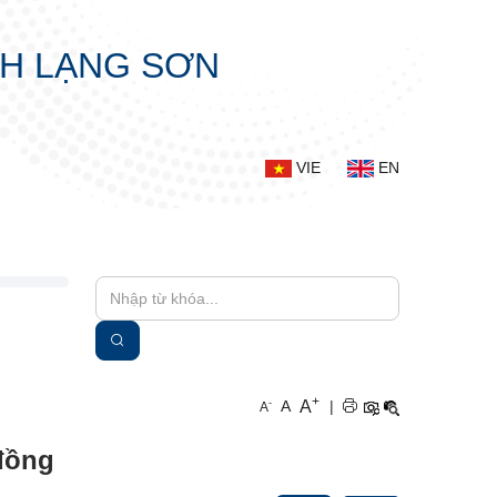
NH LẠNG SƠN
VIE
EN
+
A
-
A
|
A
 đồng