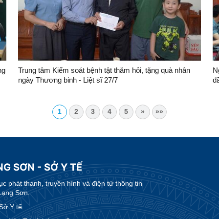
ng
Trung tâm Kiểm soát bệnh tật thăm hỏi, tặng quà nhân
Ng
ngày Thương binh - Liệt sĩ 27/7
đ
1
2
3
4
5
»
»»
G SƠN - SỞ Y TẾ
 phát thanh, truyền hình và điện tử thông tin
Lạng Sơn.
Sở Y tế