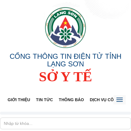
CỔNG THÔNG TIN ĐIỆN TỬ TỈNH
LẠNG SƠN
SỞ Y TẾ
GIỚI THIỆU
TIN TỨC
THÔNG BÁO
DỊCH VỤ CÔNG
V
Toggl
naviga