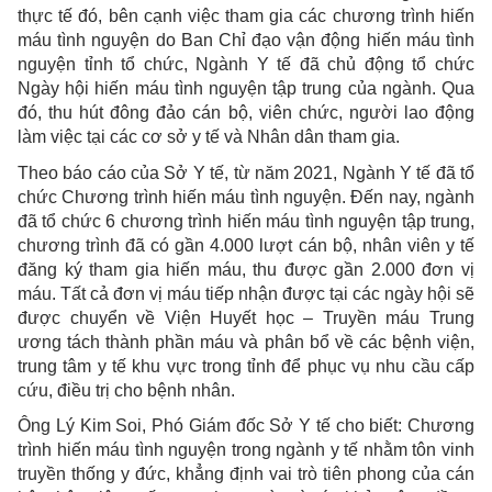
thực tế đó, bên cạnh việc tham gia các chương trình hiến
máu tình nguyện do Ban Chỉ đạo vận động hiến máu tình
nguyện tỉnh tổ chức, Ngành Y tế đã chủ động tổ chức
Ngày hội hiến máu tình nguyện tập trung của ngành. Qua
đó, thu hút đông đảo cán bộ, viên chức, người lao động
làm việc tại các cơ sở y tế và Nhân dân tham gia.
Theo báo cáo của Sở Y tế, từ năm 2021, Ngành Y tế đã tổ
chức Chương trình hiến máu tình nguyện. Đến nay, ngành
đã tổ chức 6 chương trình hiến máu tình nguyện tập trung,
chương trình đã có gần 4.000 lượt cán bộ, nhân viên y tế
đăng ký tham gia hiến máu, thu được gần 2.000 đơn vị
máu. Tất cả đơn vị máu tiếp nhận được tại các ngày hội sẽ
được chuyển về Viện Huyết học – Truyền máu Trung
ương tách thành phần máu và phân bổ về các bệnh viện,
trung tâm y tế khu vực trong tỉnh để phục vụ nhu cầu cấp
cứu, điều trị cho bệnh nhân.
Ông Lý Kim Soi, Phó Giám đốc Sở Y tế cho biết: Chương
trình hiến máu tình nguyện trong ngành y tế nhằm tôn vinh
truyền thống y đức, khẳng định vai trò tiên phong của cán