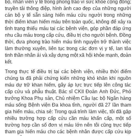
bộ, nhân viên y tế trong phong trào vì sức khỏe cộng đồng;
truyền tải thông điệp, hình ảnh cao đẹp của những người
cán bộ y tế sẵn sàng hiến máu cứu người trong những
thời điểm khan hiếm máu trên toàn quốc, không để xảy ra
tình trạng thiếu máu tại các bệnh viện, góp phần đáp ứng
nhu cầu máu trong cấp cứu, điều trị cho người bệnh. Đồng
thời, đưa phong trào hiến máu tình nguyện trở thành việc
làm thường xuyên, liên tục trong các đơn vị y tế, lan tỏa
tinh thần nhân ái và xây dựng một xã hội khỏe mạnh, đoàn
kết.
Trong thực tế điều trị tại các bệnh viện, nhiều thời điểm
chúng ta đã phải chứng kiến những khó khăn khi nguồn
máu dự trữ khan hiếm, gây áp lực trực tiếp lên công tác
cấp cứu và phẫu thuật. Bác sĩ CKII Đoàn Anh Đức, Phó
trưởng Khoa Phụ sản, Chủ nhiệm Câu lạc bộ Ngân hàng
máu sống Bệnh viện Đa khoa tỉnh, người đã 27 lần tham
gia hiến máu, chia sẻ: Trong quá trình làm việc, tôi đã gặp
nhiều trường hợp cấp cứu cần máu khẩn cấp, một số
trường hợp cần số đơn vị máu lớn nên tôi cũng trực tiếp
tham gia hiến máu cho các bệnh nhân được cấp cứu kịp