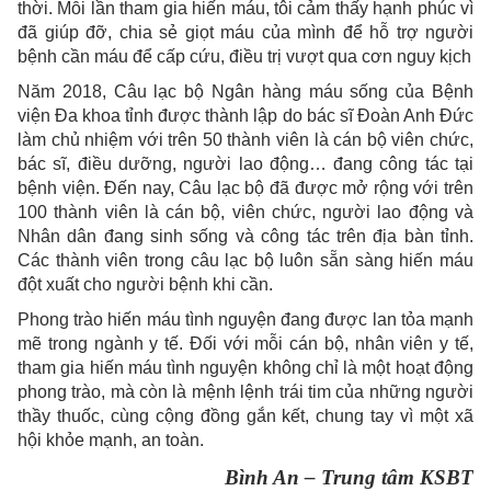
thời. Mỗi lần tham gia hiến máu, tôi cảm thấy hạnh phúc vì
đã giúp đỡ, chia sẻ giọt máu của mình để hỗ trợ người
bệnh cần máu để cấp cứu, điều trị vượt qua cơn nguy kịch
Năm 2018, Câu lạc bộ Ngân hàng máu sống của Bệnh
viện Đa khoa tỉnh được thành lập do bác sĩ Đoàn Anh Đức
làm chủ nhiệm với trên 50 thành viên là cán bộ viên chức,
bác sĩ, điều dưỡng, người lao động… đang công tác tại
bệnh viện. Đến nay, Câu lạc bộ đã được mở rộng với trên
100 thành viên là cán bộ, viên chức, người lao động và
Nhân dân đang sinh sống và công tác trên địa bàn tỉnh.
Các thành viên trong câu lạc bộ luôn sẵn sàng hiến máu
đột xuất cho người bệnh khi cần.
Phong trào hiến máu tình nguyện đang được lan tỏa mạnh
mẽ trong ngành y tế. Đối với mỗi cán bộ, nhân viên y tế,
tham gia hiến máu tình nguyện không chỉ là một hoạt động
phong trào, mà còn là mệnh lệnh trái tim của những người
thầy thuốc, cùng cộng đồng gắn kết, chung tay vì một xã
hội khỏe mạnh, an toàn.
Bình An – Trung tâm KSBT