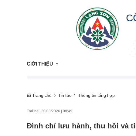
C
GIỚI THIỆU
Giới Thiệu Chung
Trang chủ
Tin tức
Thông tin tổng hợp
Cơ Cấu Tổ Chức
Thứ hai, 30/03/2026
|
08:49
Liên hệ
Đình chỉ lưu hành, thu hồi và 
Lịch sử hình thành