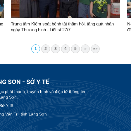
ng
Trung tâm Kiểm soát bệnh tật thăm hỏi, tặng quà nhân
Ng
ngày Thương binh - Liệt sĩ 27/7
đ
1
2
3
4
5
»
»»
G SƠN - SỞ Y TẾ
 phát thanh, truyền hình và điện tử thông tin
Lạng Sơn.
Sở Y tế
g Văn Tri, tỉnh Lạng Sơn