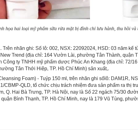
h họa hai loại mỹ phẩm sữa rửa mặt bị đình chỉ lưu hành, thu hồi và 
. Trên nhãn ghi: Số lô: 002, NSX: 22092024, HSD: 03 năm kể từ
New Trend (địa chỉ: 164 Vườn Lài, phường Tân Thành, quận T
h Công ty TNHH mỹ phẩm dược Phúc An Khang (địa chỉ: 72/1
hường Tân Thới Hiệp, TP. Hồ Chí Minh) sản xuất,.
Cleansing Foam) - Tuýp 150 ml, trên nhãn ghi sốlô: DAM1R, NS
CBMP-QLD, tổ chức chịu trách nhiệm đưa sản phẩm ra thị trư
, Q. Hai Bà Trưng, TP. Hà Nội, nay là Số 22 ngách 75/30 đườ
 quận Bình Thạnh, TP. Hồ Chí Minh, nay là 179 Vũ Tùng, phườn