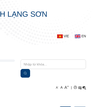
NH LẠNG SƠN
VIE
EN
+
A
-
A
|
A