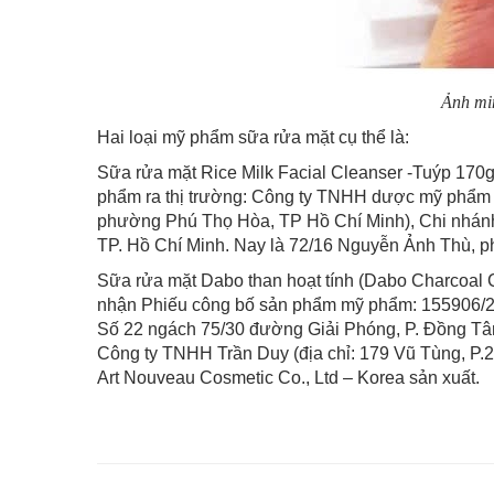
Ảnh min
Hai loại mỹ phẩm sữa rửa mặt cụ thể là:
Sữa rửa mặt Rice Milk Facial Cleanser -Tuýp 170g
phẩm ra thị trường: Công ty TNHH dược mỹ phẩm 
phường Phú Thọ Hòa, TP Hồ Chí Minh), Chi nhán
TP. Hồ Chí Minh. Nay là 72/16 Nguyễn Ảnh Thù, p
Sữa rửa mặt Dabo than hoạt tính (Dabo Charcoal 
nhận Phiếu công bố sản phẩm mỹ phẩm: 155906/21/
Số 22 ngách 75/30 đường Giải Phóng, P. Đồng Tâm
Công ty TNHH Trần Duy (địa chỉ: 179 Vũ Tùng, P.2
Art Nouveau Cosmetic Co., Ltd – Korea sản xuất.