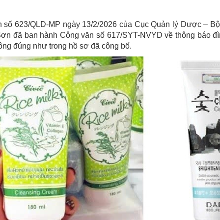
ố 623/QLD-MP ngày 13/2/2026 của Cục Quản lý Dược – Bộ Y tế
n đã ban hành Công văn số 617/SYT-NVYD về thông báo đình c
ông đúng như trong hồ sơ đã công bố.