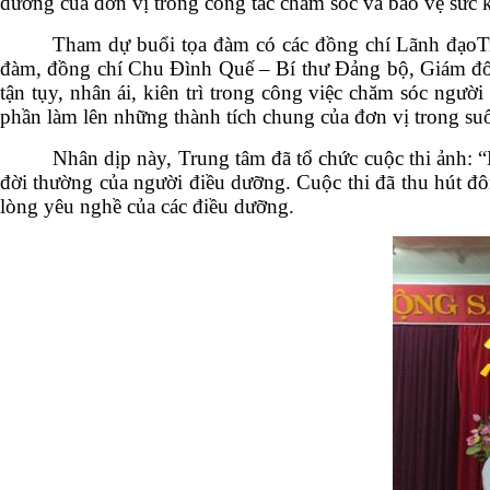
dưỡng của đơn vị trong công tác chăm sóc và bảo vệ sức 
Tham dự buổi tọa đàm có các đồng chí Lãnh đạoTru
đàm, đồng chí Chu Đình Quế – Bí thư Đảng bộ, Giám đốc T
tận tụy, nhân ái, kiên trì trong công việc chăm sóc ngườ
phần làm lên những thành tích chung của đơn vị trong s
Nhân dịp này, Trung tâm đã tổ chức cuộc thi ảnh:
đời thường của người điều dưỡng. Cuộc thi đã thu hút đô
lòng yêu nghề của các điều dưỡng.