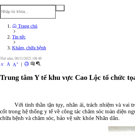
Trang chủ
Tin tức
Khám, chữa bệnh
Thứ năm, 06/11/2025
|
08:48
+
-
A
|
A
A
Trung tâm Y tế khu vực Cao Lộc tổ chức t
Với tinh thần tận tụy, nhân ái, trách nhiệm và vai
cốt trong hệ thống y tế về công tác chăm sóc toàn diện n
chữa bệnh và chăm sóc, bảo vệ sức khỏe Nhân dân.