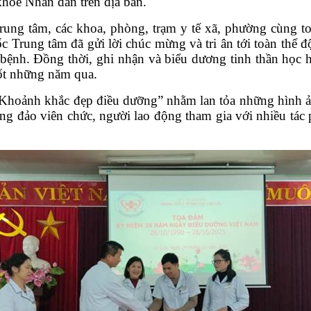
khỏe Nhân dân trên địa bàn.
ng tâm, các khoa, phòng, trạm y tế xã, phường cùng toàn
rung tâm đã gửi lời chúc mừng và tri ân tới toàn thể độ
i bệnh. Đồng thời, ghi nhận và biểu dương tinh thần học 
uốt những năm qua.
 “Khoảnh khắc đẹp điều dưỡng” nhằm lan tỏa những hình 
ng đảo viên chức, người lao động tham gia với nhiều tác 