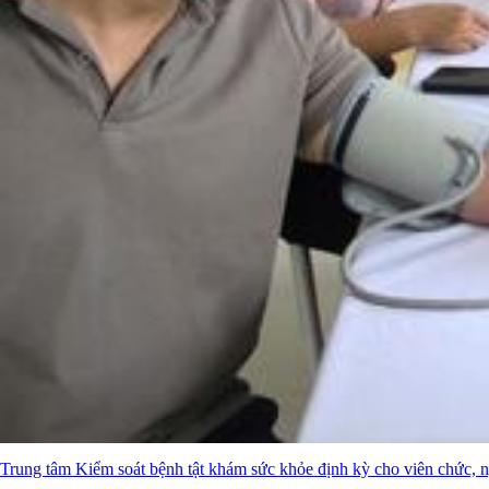
Trung tâm Kiểm soát bệnh tật khám sức khỏe định kỳ cho viên chức, 