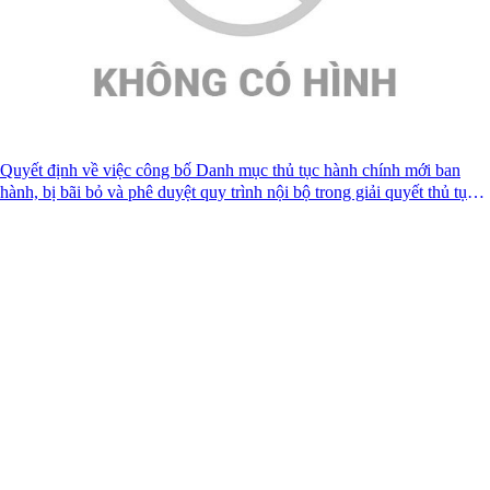
Quyết định về việc công bố Danh mục thủ tục hành chính mới ban
hành, bị bãi bỏ và phê duyệt quy trình nội bộ trong giải quyết thủ tục
hành chính theo cơ chế một cửa lĩnh vực khám bệnh, chữa bệnh thuộc
Cổng thông tin điện tử tỉnh Lạng Sơn - Sở Y tế
thẩm quyền giải quyết của Sở Y tế tỉnh Lạng Sơn
Giấy phép số:
20 / GP-TTĐT ngày 12/03/2015 của Cục phát
thanh, truyền hình và điện tử thông tin Cơ quan thường trực: Văn
phòng Ủy ban nhân dân tỉnh Lạng Sơn.
Chịu trách nhiệm:
Ông Nguyễn Thế Toàn-Giám đốc Sở Y tế
Địa chỉ:
Số 50 đường Đinh Tiên Hoàng, phường Lương Văn Tri,
tỉnh Lạng Sơn
Điện thoại:
(0205) 3.812.258
Fax:
(0205) 3.812.456