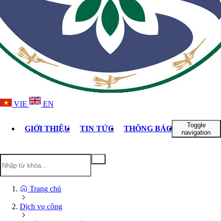
VIE
EN
Toggle
GIỚI THIỆU
TIN TỨC
THÔNG BÁO
DỊCH VỤ
navigation
Trang chủ
Dịch vụ công