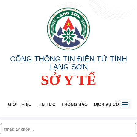
CỔNG THÔNG TIN ĐIỆN TỬ TỈNH
LẠNG SƠN
SỞ Y TẾ
GIỚI THIỆU
TIN TỨC
THÔNG BÁO
DỊCH VỤ CÔNG
V
Toggl
naviga