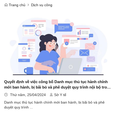
Trang chủ
Dịch vụ công
Quyết định về việc công bố Danh mục thủ tục hành chính
mới ban hành, bị bãi bỏ và phê duyệt quy trình nội bộ trong
giải quyết thủ tục hành chính theo cơ chế một cửa lĩnh vực
Thứ năm, 25/04/2024
Sở Y tế
khám bệnh, chữa bệnh thuộc thẩm quyền giải quyết của Sở
Danh mục thủ tục hành chính mới ban hành, bị bãi bỏ và phê
Y tế tỉnh Lạng Sơn
duyệt quy trình ...