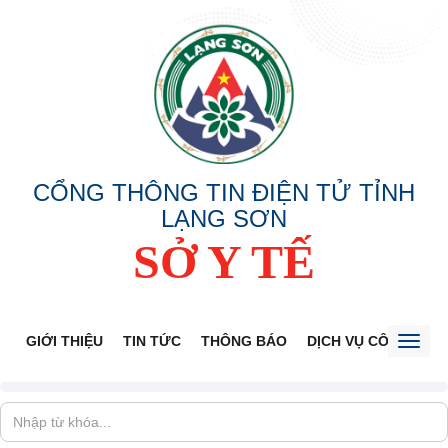
CỔNG THÔNG TIN ĐIỆN TỬ TỈNH
LẠNG SƠN
SỞ Y TẾ
GIỚI THIỆU
TIN TỨC
THÔNG BÁO
DỊCH VỤ CÔNG
V
Toggl
naviga