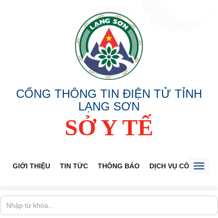
CỔNG THÔNG TIN ĐIỆN TỬ TỈNH
LẠNG SƠN
SỞ Y TẾ
GIỚI THIỆU
TIN TỨC
THÔNG BÁO
DỊCH VỤ CÔNG
V
Toggl
naviga