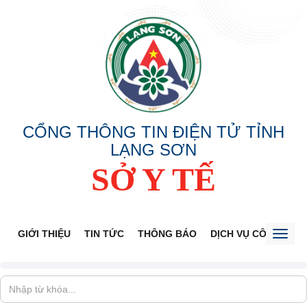
CỔNG THÔNG TIN ĐIỆN TỬ TỈNH
LẠNG SƠN
SỞ Y TẾ
GIỚI THIỆU
TIN TỨC
THÔNG BÁO
DỊCH VỤ CÔNG
V
Toggl
naviga