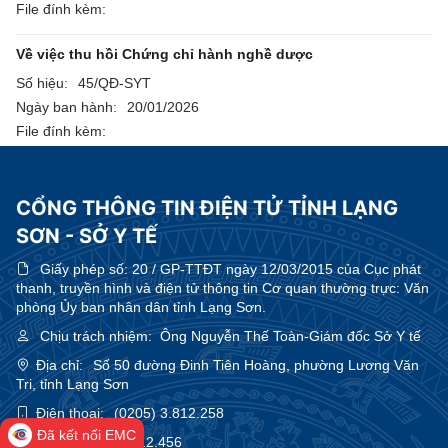
File đính kèm:
Về việc thu hồi Chứng chỉ hành nghề dược
Số hiệu:
45/QĐ-SYT
Ngày ban hành:
20/01/2026
File đính kèm:
CỔNG THÔNG TIN ĐIỆN TỬ TỈNH LẠNG
SƠN - SỞ Y TẾ
Giấy phép số:
20 / GP-TTĐT ngày 12/03/2015 của Cục phát
thanh, truyền hình và điện tử thông tin Cơ quan thường trực: Văn
phòng Ủy ban nhân dân tỉnh Lạng Sơn.
Chịu trách nhiệm:
Ông Nguyễn Thế Toàn-Giám đốc Sở Y tế
Địa chỉ:
Số 50 đường Đinh Tiên Hoàng, phường Lương Văn
Tri, tỉnh Lạng Sơn
Điện thoại:
(0205) 3.812.258
Đã kết nối EMC
Fax:
(0205) 3.812.456