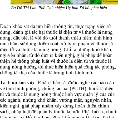
Bà
Đỗ
Thị
Lan,
Phó
Chủ
nhiệm
Ủy
ban
Xã
hội
phát
biểu
Đoàn khảo sát đã tìm hiều thông tin, thực trạng việc sử
dụng, đánh giá tác hại thuốc lá điện tử và thuốc lá nung
nóng, đặc biệt là với độ tuổi thanh thiếu niên; tình hình
mua bán, sử dụng, kiểm soát, xử lý vi phạm về thuốc lá
điện tử và thuốc lá nung nóng. Chỉ ra những khó khăn,
nguyên nhân, từ đó đưa ra kiến nghị, giải pháp để hoàn
thiện hệ thống pháp luật về thuốc lá điện tử và thuốc lá
nung nóng hướng tới thực hiện hiệu quả công tác phòng,
chống tác hại của thuốc lá trong tình hình mới.
Tại buổi làm việc, Đoàn khảo sát được nghe các báo cáo
về tình hình phòng, chống tác hại (PCTH) thuốc lá điện
tử và thuốc lá nung nóng thuộc lĩnh vực quản lý của của
các ngành, những khó khăn, vướng mắc, nguyên nhân,
kiến nghị, giải pháp nhằm xây dựng hoàn thiện chính
sách, pháp luật để quản lý thuốc lá mới; Phát biểu tại buổi
làm việc, bà Đỗ Thị Lan, Phó Chủ nhiệm Ủy ban Xã hội