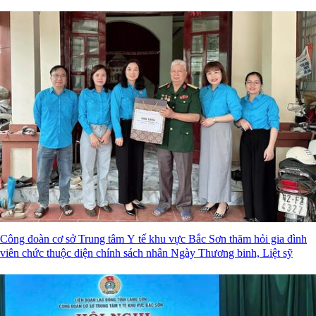
Công đoàn cơ sở Trung tâm Y tế khu vực Bắc Sơn thăm hỏi gia đình
viên chức thuộc diện chính sách nhân Ngày Thương binh, Liệt sỹ