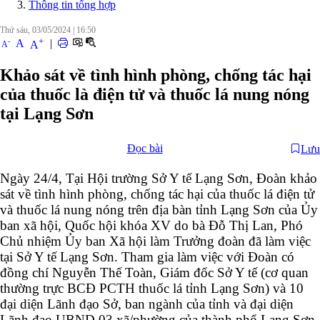
Thông tin tổng hợp
Thứ sáu, 03/05/2024
|
16:50
+
-
A
|
A
A
Khảo sát về tình hình phòng, chống tác hại
của thuốc là điện tử và thuốc lá nung nóng
tại Lạng Sơn
Đọc bài
Lưu
Ngày 24/4, Tại Hội trường Sở Y tế Lạng Sơn, Đoàn khảo
sát về tình hình phòng, chống tác hại của thuốc lá điện tử
và thuốc lá nung nóng trên địa bàn tỉnh Lạng Sơn của Ủy
ban xã hội, Quốc hội khóa XV do bà Đỗ Thị Lan, Phó
Chủ nhiệm Ủy ban Xã hội làm Trưởng đoàn đã làm việc
tại Sở Y tế Lạng Sơn. Tham gia làm việc với Đoàn có
đồng chí Nguyễn Thế Toàn, Giám đốc Sở Y tế (cơ quan
thường trực BCĐ PCTH thuốc lá tỉnh Lạng Sơn) và 10
đại diện Lãnh đạo Sở, ban ngành của tỉnh và đại diện
Lãnh đạo UBND 03 xã/phường của thành phố Lạng Sơn.