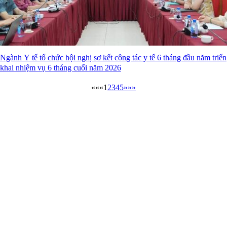
Ngành Y tế tổ chức hội nghị sơ kết công tác y tế 6 tháng đầu năm triển
khai nhiệm vụ 6 tháng cuối năm 2026
««
«
1
2
3
4
5
»
»»
Cổng thông tin điện tử tỉnh Lạng Sơn - Sở Y tế
Giấy phép số:
20 / GP-TTĐT ngày 12/03/2015 của Cục phát
thanh, truyền hình và điện tử thông tin Cơ quan thường trực: Văn
phòng Ủy ban nhân dân tỉnh Lạng Sơn.
Chịu trách nhiệm:
Ông Nguyễn Thế Toàn-Giám đốc Sở Y tế
Địa chỉ:
Số 50 đường Đinh Tiên Hoàng, phường Lương Văn Tri,
tỉnh Lạng Sơn
Điện thoại:
(0205) 3.812.258
Fax:
(0205) 3.812.456