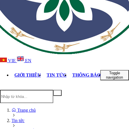
VIE
EN
Toggle
GIỚI THIỆU
TIN TỨC
THÔNG BÁO
DỊCH VỤ
navigation
Trang chủ
Tin tức