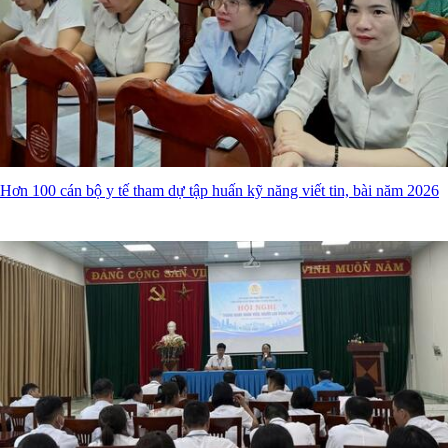
Hơn 100 cán bộ y tế tham dự tập huấn kỹ năng viết tin, bài năm 2026