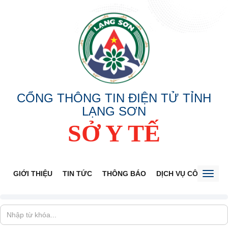
CỔNG THÔNG TIN ĐIỆN TỬ TỈNH
LẠNG SƠN
SỞ Y TẾ
GIỚI THIỆU
TIN TỨC
THÔNG BÁO
DỊCH VỤ CÔNG
V
Toggl
naviga