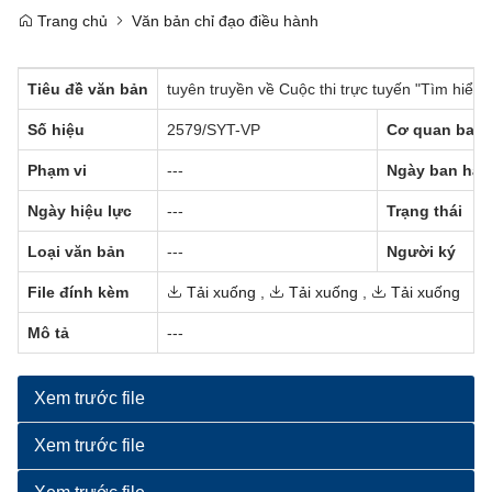
Trang chủ
Văn bản chỉ đạo điều hành
Tiêu đề văn bản
tuyên truyền về Cuộc thi trực tuyến "Tìm hiểu
Số hiệu
2579/SYT-VP
Cơ quan ban 
Phạm vi
---
Ngày ban hàn
Ngày hiệu lực
---
Trạng thái
Loại văn bản
---
Người ký
File đính kèm
Tải xuống
,
Tải xuống
,
Tải xuống
Mô tả
---
Xem trước file
Xem trước file