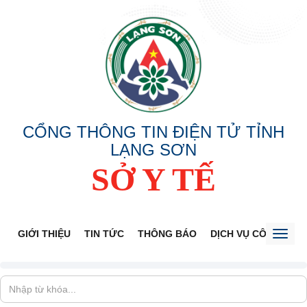
CỔNG THÔNG TIN ĐIỆN TỬ TỈNH
LẠNG SƠN
SỞ Y TẾ
GIỚI THIỆU
TIN TỨC
THÔNG BÁO
DỊCH VỤ CÔNG
V
Toggl
naviga