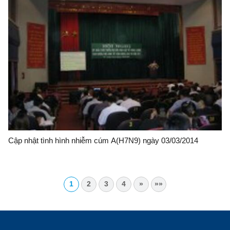
Cập nhật tình hình nhiễm cúm A(H7N9) ngày 03/03/2014
1
2
3
4
»
»»