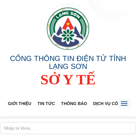
CỔNG THÔNG TIN ĐIỆN TỬ TỈNH
LẠNG SƠN
SỞ Y TẾ
GIỚI THIỆU
TIN TỨC
THÔNG BÁO
DỊCH VỤ CÔNG
V
Toggl
naviga