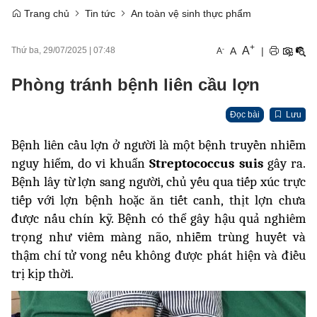
Trang chủ
Tin tức
An toàn vệ sinh thực phẩm
+
A
-
A
|
Thứ ba, 29/07/2025
|
07:48
A
Phòng tránh bệnh liên cầu lợn
Đọc bài
Lưu
Bệnh liên cầu lợn ở người là một bệnh truyền nhiễm
nguy hiểm, do vi khuẩn
Streptococcus suis
gây ra.
Bệnh lây từ lợn sang người, chủ yếu qua tiếp xúc trực
tiếp với lợn bệnh hoặc ăn tiết canh, thịt lợn chưa
được nấu chín kỹ. Bệnh có thể gây hậu quả nghiêm
trọng như viêm màng não, nhiễm trùng huyết và
thậm chí tử vong nếu không được phát hiện và điều
trị kịp thời.