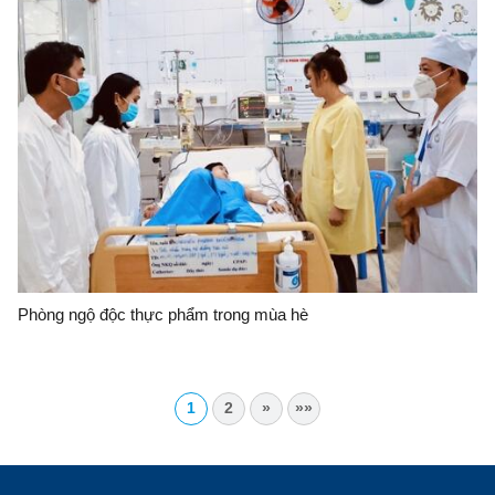
Phòng ngộ độc thực phẩm trong mùa hè
1
2
»
»»