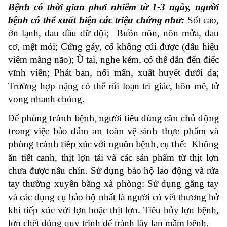
Bệnh có thời gian phơi nhiễm từ 1-3 ngày, người
bệnh có thể xuất hiện các triệu chứng như:
Sốt cao,
ớn lạnh, đau đầu dữ dội;
Buồn nôn, nôn mửa, đau
cơ, mệt mỏi;
Cứng gáy, cổ không cúi được (dấu hiệu
viêm màng não);
Ù tai, nghe kém, có thể dẫn đến điếc
vĩnh viễn;
Phát ban, nổi mẩn, xuất huyết dưới da;
Trường hợp nặng có thể rối loạn tri giác, hôn mê, tử
vong nhanh chóng.
Để phòng tránh bệnh, người tiêu dùng cần chủ động
trong việc bảo đảm an toàn vệ sinh thực phẩm và
phòng tránh tiếp xúc với nguồn bệnh, cụ thể:
Không
ăn tiết canh, thịt lợn tái và các sản phẩm từ thịt lợn
chưa được nấu chín. Sử dụng bảo hộ lao động và rửa
tay thường xuyên bằng xà phòng: Sử dụng găng tay
và các dụng cụ bảo hộ nhất là người có vết thương hở
khi tiếp xúc với lợn hoặc thịt lợn. Tiêu hủy lợn bệnh,
lợn chết đúng quy trình để tránh lây lan mầm bệnh.