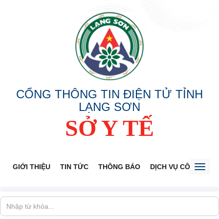
CỔNG THÔNG TIN ĐIỆN TỬ TỈNH
LẠNG SƠN
SỞ Y TẾ
GIỚI THIỆU
TIN TỨC
THÔNG BÁO
DỊCH VỤ CÔNG
V
Toggl
naviga