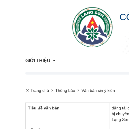
C
GIỚI THIỆU
Giới Thiệu Chung
Trang chủ
Thông báo
Văn bản xin ý kiến
Cơ Cấu Tổ Chức
Tiêu đề văn bản
đăng tải 
Liên hệ
bị chuyên
Lạng Sơ
Lịch sử hình thành