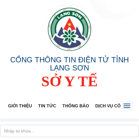
CỔNG THÔNG TIN ĐIỆN TỬ TỈNH
LẠNG SƠN
SỞ Y TẾ
GIỚI THIỆU
TIN TỨC
THÔNG BÁO
DỊCH VỤ CÔNG
V
Toggl
naviga