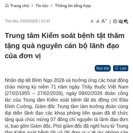
Trang chủ
Tin tức
Thông tin tổng hợp
+
A
-
A
|
Thứ sáu, 13/02/2026
|
14:44
A
Trung tâm Kiểm soát bệnh tật thăm
tặng quà nguyên cán bộ lãnh đạo
của đơn vị
Đọc bài
Lưu
Nhân dịp tết Bính Ngọ 2026 và hưởng ứng các hoạt động
chào mừng kỳ niệm 71 năm ngày Thầy thuốc Việt Nam
(27/02/1955 – 27/02/2026), ngày 09/02/2026 đoàn công
tác của Trung tâm Kiểm soát bệnh tật do đồng chí Đào
Đình Cường, Giám đốc Trung tâm làm trưởng đoàn cùng
đại diện lãnh đạo các khoa phòng liên quan đã tổ chức
tặng quà chúc mừng 07 đồng chí nguyên là lãnh đạo đơn
vị, bao gồm Giám đốc, Phó giám đốc đã nghỉ hưu từ Trung
tâm Kiểm soát bệnh tật và 06 đơn vị y tế dự phòng sáp