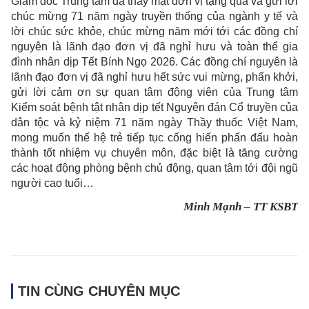
Giám đốc Trung tâm đã thay mặt đơn vị tặng quà và gửi lời
chúc mừng 71 năm ngày truyền thống của ngành y tế và
lời chúc sức khỏe, chúc mừng năm mới tới các đồng chí
nguyên là lãnh đạo đơn vị đã nghỉ hưu và toàn thể gia
đình nhân dịp Tết Bính Ngọ 2026. Các đồng chí nguyên là
lãnh đạo đơn vị đã nghỉ hưu hết sức vui mừng, phấn khởi,
gửi lời cảm ơn sự quan tâm động viên của Trung tâm
Kiểm soát bệnh tật nhân dịp tết Nguyên đán Cổ truyền của
dân tộc và kỷ niệm 71 năm ngày Thầy thuốc Việt Nam,
mong muốn thế hệ trẻ tiếp tục cống hiến phấn đấu hoàn
thành tốt nhiệm vụ chuyên môn, đặc biệt là tăng cường
các hoạt động phòng bệnh chủ động, quan tâm tới đội ngũ
người cao tuổi…
Minh Mạnh – TT KSBT
TIN CÙNG CHUYÊN MỤC