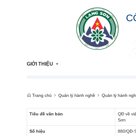
C
GIỚI THIỆU
Giới Thiệu Chung
Trang chủ
Quản lý hành nghề
Quản lý hành ngh
Cơ Cấu Tổ Chức
Tiêu đề văn bản
QĐ về vi
Liên hệ
Sơn
Lịch sử hình thành
Số hiệu
880/QĐ-