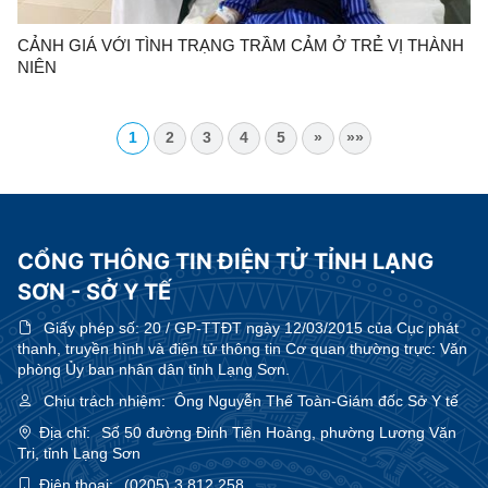
CẢNH GIÁ VỚI TÌNH TRẠNG TRẦM CẢM Ở TRẺ VỊ THÀNH
NIÊN
1
2
3
4
5
»
»»
CỔNG THÔNG TIN ĐIỆN TỬ TỈNH LẠNG
SƠN - SỞ Y TẾ
Giấy phép số:
20 / GP-TTĐT ngày 12/03/2015 của Cục phát
thanh, truyền hình và điện tử thông tin Cơ quan thường trực: Văn
phòng Ủy ban nhân dân tỉnh Lạng Sơn.
Chịu trách nhiệm:
Ông Nguyễn Thế Toàn-Giám đốc Sở Y tế
Địa chỉ:
Số 50 đường Đinh Tiên Hoàng, phường Lương Văn
Tri, tỉnh Lạng Sơn
Điện thoại:
(0205) 3.812.258