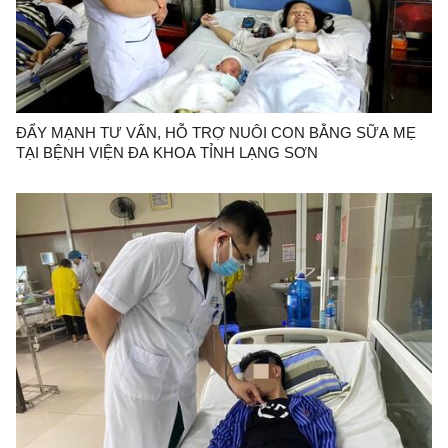
ĐẨY MẠNH TƯ VẤN, HỖ TRỢ NUÔI CON BẰNG SỮA MẸ
TẠI BỆNH VIỆN ĐA KHOA TỈNH LẠNG SƠN