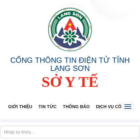
CỔNG THÔNG TIN ĐIỆN TỬ TỈNH
LẠNG SƠN
SỞ Y TẾ
GIỚI THIỆU
TIN TỨC
THÔNG BÁO
DỊCH VỤ CÔNG
V
Toggl
naviga