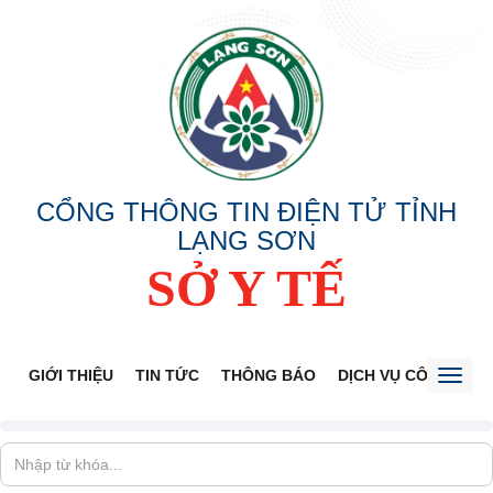
CỔNG THÔNG TIN ĐIỆN TỬ TỈNH
LẠNG SƠN
SỞ Y TẾ
GIỚI THIỆU
TIN TỨC
THÔNG BÁO
DỊCH VỤ CÔNG
V
Toggl
naviga