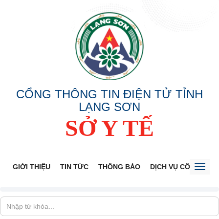
CỔNG THÔNG TIN ĐIỆN TỬ TỈNH
LẠNG SƠN
SỞ Y TẾ
GIỚI THIỆU
TIN TỨC
THÔNG BÁO
DỊCH VỤ CÔNG
V
Toggl
naviga