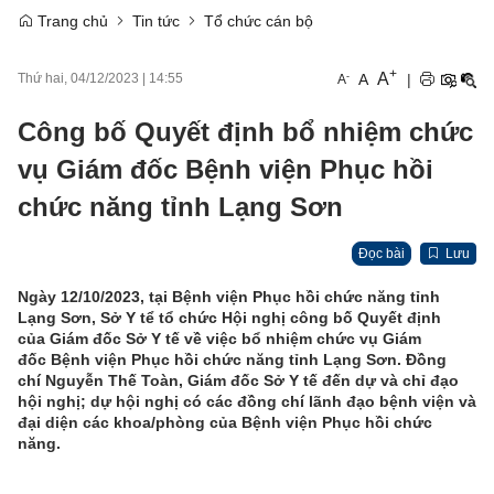
Trang chủ
Tin tức
Tổ chức cán bộ
+
A
-
A
|
Thứ hai, 04/12/2023
|
14:55
A
Công bố Quyết định bổ nhiệm chức
vụ Giám đốc Bệnh viện Phục hồi
chức năng tỉnh Lạng Sơn
Đọc bài
Lưu
Ngày
12/
10/2023, tại Bệnh viện Phục hồi chức năng
tỉnh
Lạng Sơn, Sở Y tể
tổ chức Hội nghị
công bố Quyết định
của
Giám đốc Sở Y tế
về việc
bổ nhiệm chức vụ Giám
đốc Bệnh viện Phục hồi chức năng tỉnh Lạng Sơn. Đồng
chí
Nguyễn Thế Toàn, Giám đốc Sở Y tế
đến dự và chỉ đạo
hội nghị; dự hội nghị có các đồng chí lãnh đạo bệnh viện và
đại diện các khoa/phòng của Bệnh viện Phục hồi chức
năng.