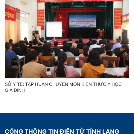
SỞ Y TẾ: TẬP HUẤN CHUYÊN MÔN KIẾN THỨC Y HỌC
GIA ĐÌNH
CỔNG THÔNG TIN ĐIỆN TỬ TỈNH LẠNG