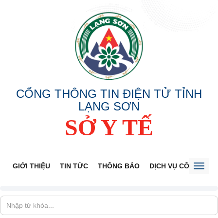
CỔNG THÔNG TIN ĐIỆN TỬ TỈNH
LẠNG SƠN
SỞ Y TẾ
GIỚI THIỆU
TIN TỨC
THÔNG BÁO
DỊCH VỤ CÔNG
V
Toggl
naviga