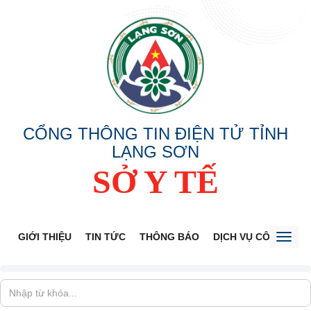
CỔNG THÔNG TIN ĐIỆN TỬ TỈNH
LẠNG SƠN
SỞ Y TẾ
GIỚI THIỆU
TIN TỨC
THÔNG BÁO
DỊCH VỤ CÔNG
V
Toggl
naviga