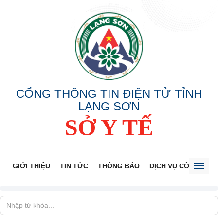
CỔNG THÔNG TIN ĐIỆN TỬ TỈNH
LẠNG SƠN
SỞ Y TẾ
GIỚI THIỆU
TIN TỨC
THÔNG BÁO
DỊCH VỤ CÔNG
V
Toggl
naviga