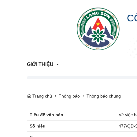
C
GIỚI THIỆU
Giới Thiệu Chung
Trang chủ
Thông báo
Thông báo chung
Cơ Cấu Tổ Chức
Tiêu đề văn bản
Về việc 
Liên hệ
Số hiệu
477/QĐ-
Lịch sử hình thành