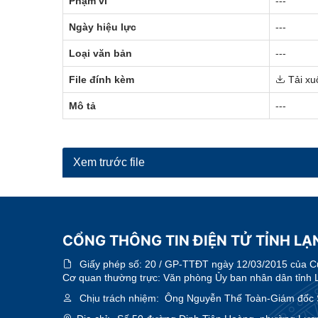
Phạm vi
---
Ngày hiệu lực
---
Loại văn bản
---
File đính kèm
Tải xu
Mô tả
---
Xem trước file
CỔNG THÔNG TIN ĐIỆN TỬ TỈNH LẠN
Giấy phép số:
20 / GP-TTĐT ngày 12/03/2015 của Cục
Cơ quan thường trực: Văn phòng Ủy ban nhân dân tỉnh 
Chịu trách nhiệm:
Ông Nguyễn Thế Toàn-Giám đốc 