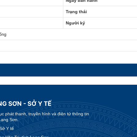
Ngày ban hành
Trạng thái
Người ký
ống
G SƠN - SỞ Y TẾ
 phát thanh, truyền hình và điện tử thông tin
Lạng Sơn.
Sở Y tế