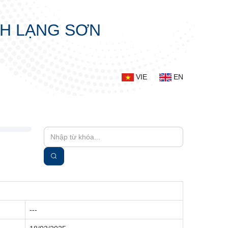
NH LẠNG SƠN
VIE
EN
---