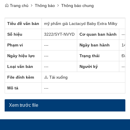
Trang chủ
Thông báo
Thông báo chung
Tiêu đề văn bản
mỹ phẩm giả Lactacyd Baby Extra Milky
Số hiệu
3222/SYT-NVYD
Cơ quan ban hành
---
Phạm vi
---
Ngày ban hành
14/0
Ngày hiệu lực
---
Trạng thái
Đã c
Loại văn bản
---
Người ký
---
File đính kèm
Tải xuống
Mô tả
---
Xem trước file