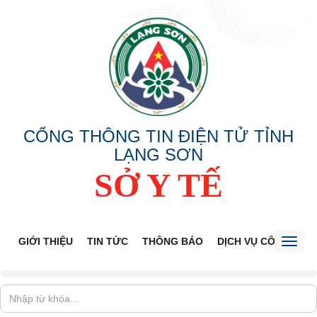
CỔNG THÔNG TIN ĐIỆN TỬ TỈNH
LẠNG SƠN
SỞ Y TẾ
GIỚI THIỆU
TIN TỨC
THÔNG BÁO
DỊCH VỤ CÔNG
V
Toggl
naviga