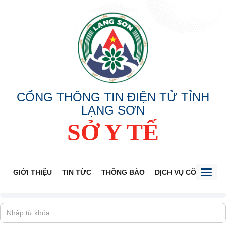
CỔNG THÔNG TIN ĐIỆN TỬ TỈNH
LẠNG SƠN
SỞ Y TẾ
GIỚI THIỆU
TIN TỨC
THÔNG BÁO
DỊCH VỤ CÔNG
V
Toggl
naviga