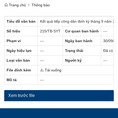
Trang chủ
Thông báo
Tiêu đề văn bản
Kết quả tiếp công dân định kỳ tháng 9 năm 20
Số hiệu
215/TB-SYT
Cơ quan ban hành
---
Phạm vi
---
Ngày ban hành
30/09/2
Ngày hiệu lực
---
Trạng thái
Đã có hi
Loại văn bản
---
Người ký
---
File đính kèm
Tải xuống
Mô tả
---
Xem trước file