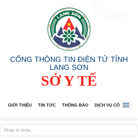
CỔNG THÔNG TIN ĐIỆN TỬ TỈNH
LẠNG SƠN
SỞ Y TẾ
GIỚI THIỆU
TIN TỨC
THÔNG BÁO
DỊCH VỤ CÔNG
V
Toggl
naviga