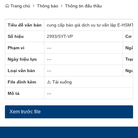
Trang chủ
Thông báo
Thông tin đấu thầu
Tiêu đề văn bản
cung cấp báo giá dịch vụ tư vấn lập E-HSMT, 
Số hiệu
2993/SYT-VP
Cơ qu
Phạm vi
---
Ngày 
Ngày hiệu lực
---
Trạng
Loại văn bản
---
Người
File đính kèm
Tải xuống
Mô tả
---
Xem trước file