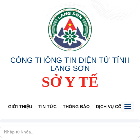
CỔNG THÔNG TIN ĐIỆN TỬ TỈNH
LẠNG SƠN
SỞ Y TẾ
GIỚI THIỆU
TIN TỨC
THÔNG BÁO
DỊCH VỤ CÔNG
V
Toggl
naviga