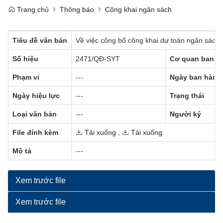
Trang chủ
Thông báo
Công khai ngân sách
Tiêu đề văn bản
Về việc công bố công khai dự toán ngân sách 
Số hiệu
2471/QĐ-SYT
Cơ quan ban h
Phạm vi
---
Ngày ban hành
Ngày hiệu lực
---
Trạng thái
Loại văn bản
---
Người ký
File đính kèm
Tải xuống
,
Tải xuống
Mô tả
---
Xem trước file
Xem trước file