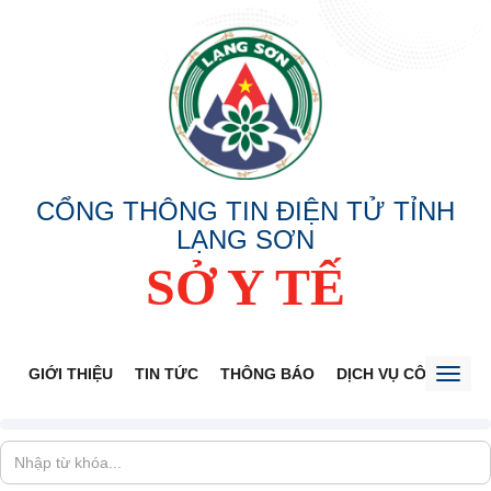
CỔNG THÔNG TIN ĐIỆN TỬ TỈNH
LẠNG SƠN
SỞ Y TẾ
GIỚI THIỆU
TIN TỨC
THÔNG BÁO
DỊCH VỤ CÔNG
V
Toggl
naviga