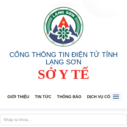
CỔNG THÔNG TIN ĐIỆN TỬ TỈNH
LẠNG SƠN
SỞ Y TẾ
GIỚI THIỆU
TIN TỨC
THÔNG BÁO
DỊCH VỤ CÔNG
V
Toggl
naviga